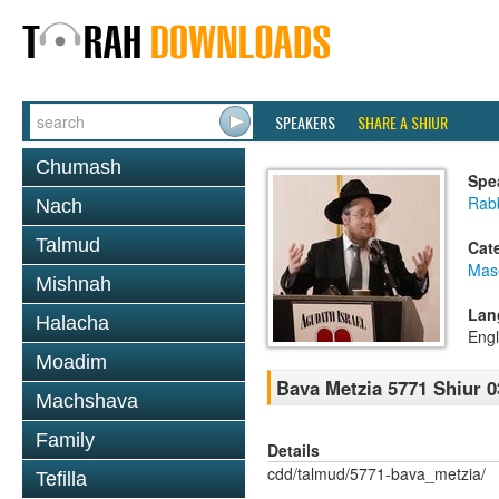
SPEAKERS
SHARE A SHIUR
Chumash
Spe
Rabb
Nach
Talmud
Cat
Mas
Mishnah
Lan
Halacha
Engl
Moadim
Bava Metzia 5771 Shiur 0
Machshava
Family
Details
cdd/talmud/5771-bava_metzia/
Tefilla