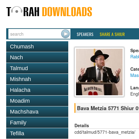
SPEAKERS
SHARE A SHIUR
Chumash
Spe
Rabb
Nach
Talmud
Cat
Mas
Mishnah
Lan
Halacha
Engl
Moadim
Bava Metzia 5771 Shiur 0
Machshava
Family
Details
cdd/talmud/5771-bava_metzia/
Tefilla