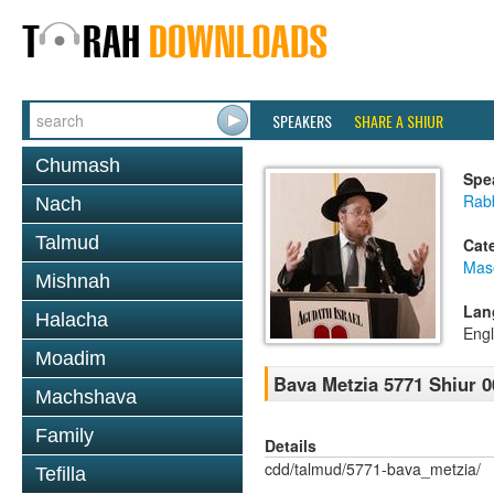
SPEAKERS
SHARE A SHIUR
Chumash
Spe
Rabb
Nach
Talmud
Cat
Mas
Mishnah
Lan
Halacha
Engl
Moadim
Bava Metzia 5771 Shiur 0
Machshava
Family
Details
cdd/talmud/5771-bava_metzia/
Tefilla