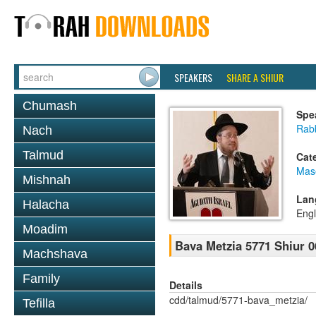
SPEAKERS
SHARE A SHIUR
Chumash
Spe
Rabb
Nach
Talmud
Cat
Mas
Mishnah
Lan
Halacha
Engl
Moadim
Bava Metzia 5771 Shiur 0
Machshava
Family
Details
cdd/talmud/5771-bava_metzia/
Tefilla