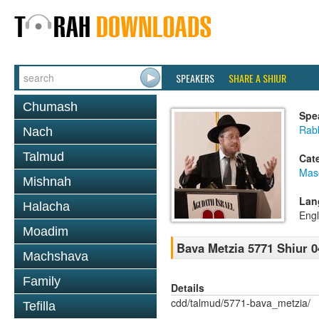
SPEAKERS
SHARE A SHIUR
Chumash
Spe
Rabb
Nach
Talmud
Cat
Mas
Mishnah
Lan
Halacha
Engl
Moadim
Bava Metzia 5771 Shiur 0
Machshava
Family
Details
cdd/talmud/5771-bava_metzia/
Tefilla