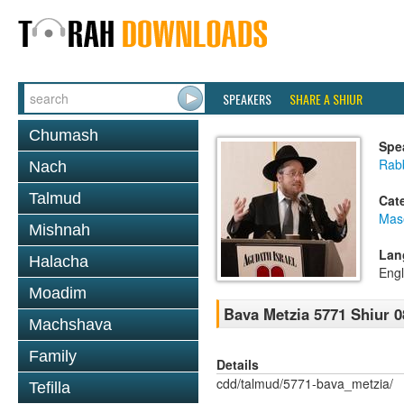
SPEAKERS
SHARE A SHIUR
Chumash
Spe
Rabb
Nach
Talmud
Cat
Mas
Mishnah
Lan
Halacha
Engl
Moadim
Bava Metzia 5771 Shiur 0
Machshava
Family
Details
cdd/talmud/5771-bava_metzia/
Tefilla