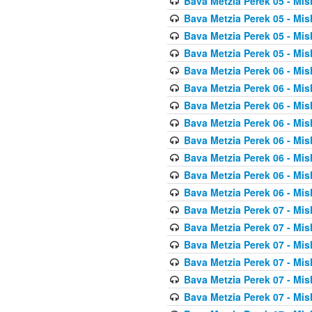
Bava Metzia Perek 05 - Mis
Bava Metzia Perek 05 - Mis
Bava Metzia Perek 05 - Mis
Bava Metzia Perek 05 - Mis
Bava Metzia Perek 06 - Mis
Bava Metzia Perek 06 - Mis
Bava Metzia Perek 06 - Mis
Bava Metzia Perek 06 - Mis
Bava Metzia Perek 06 - Mis
Bava Metzia Perek 06 - Mis
Bava Metzia Perek 06 - Mis
Bava Metzia Perek 06 - Mis
Bava Metzia Perek 07 - Mis
Bava Metzia Perek 07 - Mis
Bava Metzia Perek 07 - Mis
Bava Metzia Perek 07 - Mis
Bava Metzia Perek 07 - Mis
Bava Metzia Perek 07 - Mis