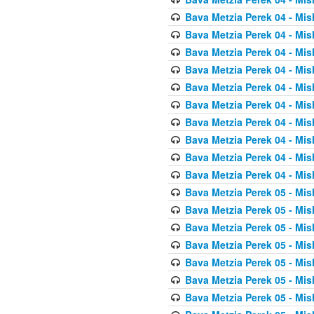
Bava Metzia Perek 04 - Mis
Bava Metzia Perek 04 - Mis
Bava Metzia Perek 04 - Mis
Bava Metzia Perek 04 - Mis
Bava Metzia Perek 04 - Mis
Bava Metzia Perek 04 - Mis
Bava Metzia Perek 04 - Mis
Bava Metzia Perek 04 - Mis
Bava Metzia Perek 04 - Mis
Bava Metzia Perek 04 - Mis
Bava Metzia Perek 05 - Mis
Bava Metzia Perek 05 - Mis
Bava Metzia Perek 05 - Mis
Bava Metzia Perek 05 - Mis
Bava Metzia Perek 05 - Mis
Bava Metzia Perek 05 - Mis
Bava Metzia Perek 05 - Mis