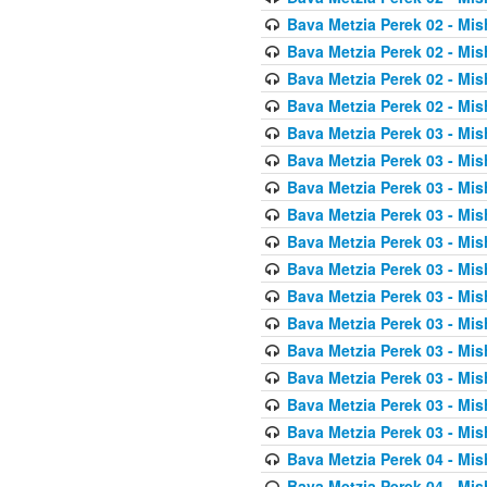
Bava Metzia Perek 02 - Mis
Bava Metzia Perek 02 - Mis
Bava Metzia Perek 02 - Mis
Bava Metzia Perek 02 - Mis
Bava Metzia Perek 03 - Mis
Bava Metzia Perek 03 - Mis
Bava Metzia Perek 03 - Mis
Bava Metzia Perek 03 - Mis
Bava Metzia Perek 03 - Mis
Bava Metzia Perek 03 - Mis
Bava Metzia Perek 03 - Mis
Bava Metzia Perek 03 - Mis
Bava Metzia Perek 03 - Mis
Bava Metzia Perek 03 - Mis
Bava Metzia Perek 03 - Mis
Bava Metzia Perek 03 - Mis
Bava Metzia Perek 04 - Mis
Bava Metzia Perek 04 - Mis