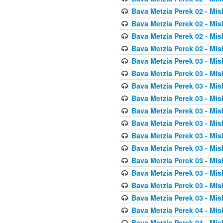
Bava Metzia Perek 02 - Mis
Bava Metzia Perek 02 - Mis
Bava Metzia Perek 02 - Mis
Bava Metzia Perek 02 - Mis
Bava Metzia Perek 03 - Mis
Bava Metzia Perek 03 - Mis
Bava Metzia Perek 03 - Mis
Bava Metzia Perek 03 - Mis
Bava Metzia Perek 03 - Mis
Bava Metzia Perek 03 - Mis
Bava Metzia Perek 03 - Mis
Bava Metzia Perek 03 - Mis
Bava Metzia Perek 03 - Mis
Bava Metzia Perek 03 - Mis
Bava Metzia Perek 03 - Mis
Bava Metzia Perek 03 - Mis
Bava Metzia Perek 04 - Mis
Bava Metzia Perek 04 - Mis