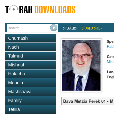
SPEAKERS
SHARE A SHIUR
Chumash
Spe
Rabb
Nach
Talmud
Cat
Mis
Mishnah
Lan
Halacha
Engl
Moadim
Machshava
Family
Bava Metzia Perek 01 - M
Tefilla