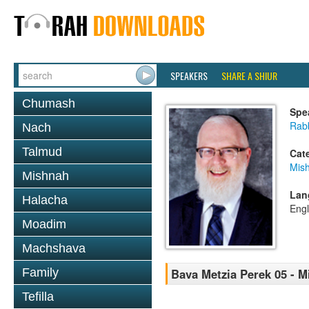
SPEAKERS
SHARE A SHIUR
Chumash
Spe
Rabb
Nach
Talmud
Cat
Mis
Mishnah
Lan
Halacha
Engl
Moadim
Machshava
Family
Bava Metzia Perek 05 - M
Tefilla