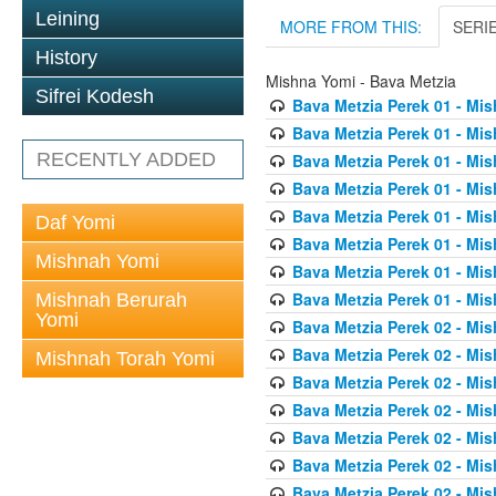
Leining
MORE FROM THIS:
SERI
History
Mishna Yomi - Bava Metzia
Sifrei Kodesh
Bava Metzia Perek 01 - Mis
Bava Metzia Perek 01 - Mis
RECENTLY ADDED
Bava Metzia Perek 01 - Mis
Bava Metzia Perek 01 - Mis
Bava Metzia Perek 01 - Mis
Daf Yomi
Bava Metzia Perek 01 - Mis
Mishnah Yomi
Bava Metzia Perek 01 - Mis
Bava Metzia Perek 01 - Mis
Mishnah Berurah
Yomi
Bava Metzia Perek 02 - Mis
Bava Metzia Perek 02 - Mis
Mishnah Torah Yomi
Bava Metzia Perek 02 - Mis
Bava Metzia Perek 02 - Mis
Bava Metzia Perek 02 - Mis
Bava Metzia Perek 02 - Mis
Bava Metzia Perek 02 - Mis