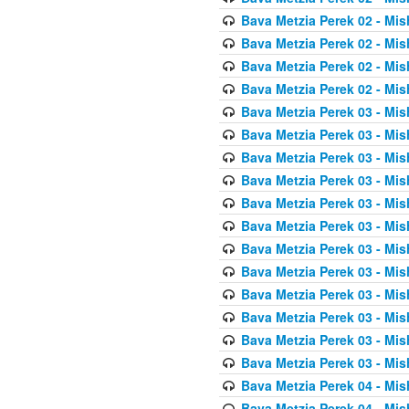
Bava Metzia Perek 02 - Mis
Bava Metzia Perek 02 - Mis
Bava Metzia Perek 02 - Mis
Bava Metzia Perek 02 - Mis
Bava Metzia Perek 03 - Mis
Bava Metzia Perek 03 - Mis
Bava Metzia Perek 03 - Mis
Bava Metzia Perek 03 - Mis
Bava Metzia Perek 03 - Mis
Bava Metzia Perek 03 - Mis
Bava Metzia Perek 03 - Mis
Bava Metzia Perek 03 - Mis
Bava Metzia Perek 03 - Mis
Bava Metzia Perek 03 - Mis
Bava Metzia Perek 03 - Mis
Bava Metzia Perek 03 - Mis
Bava Metzia Perek 04 - Mis
Bava Metzia Perek 04 - Mis