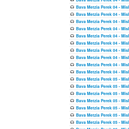
Bava Metzia Perek 04 - Mis
Bava Metzia Perek 04 - Mis
Bava Metzia Perek 04 - Mis
Bava Metzia Perek 04 - Mis
Bava Metzia Perek 04 - Mis
Bava Metzia Perek 04 - Mis
Bava Metzia Perek 04 - Mis
Bava Metzia Perek 04 - Mis
Bava Metzia Perek 04 - Mis
Bava Metzia Perek 04 - Mis
Bava Metzia Perek 05 - Mis
Bava Metzia Perek 05 - Mis
Bava Metzia Perek 05 - Mis
Bava Metzia Perek 05 - Mis
Bava Metzia Perek 05 - Mis
Bava Metzia Perek 05 - Mis
Bava Metzia Perek 05 - Mis