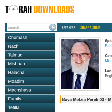
SPEAKERS
SHARE A SHIUR
Chumash
Spe
Rabb
Nach
Talmud
Cat
Mis
Mishnah
Lan
Halacha
Engl
Moadim
Machshava
Family
Bava Metzia Perek 03 - M
Tefilla