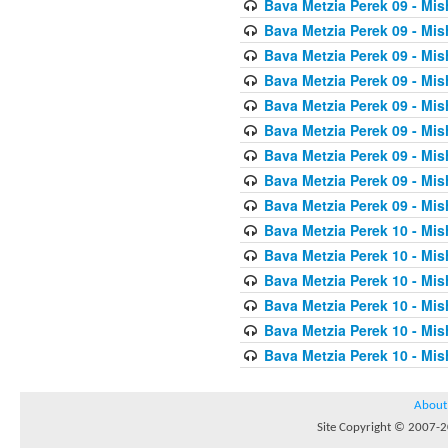
Bava Metzia Perek 09 - Mis
Bava Metzia Perek 09 - Mis
Bava Metzia Perek 09 - Mis
Bava Metzia Perek 09 - Mis
Bava Metzia Perek 09 - Mis
Bava Metzia Perek 09 - Mis
Bava Metzia Perek 09 - Mis
Bava Metzia Perek 09 - Mis
Bava Metzia Perek 09 - Mis
Bava Metzia Perek 10 - Mis
Bava Metzia Perek 10 - Mis
Bava Metzia Perek 10 - Mis
Bava Metzia Perek 10 - Mis
Bava Metzia Perek 10 - Mis
Bava Metzia Perek 10 - Mis
About
Site Copyright © 2007-20