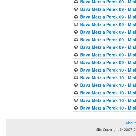
Bava Metzia Perek 09 - Mis
Bava Metzia Perek 09 - Mis
Bava Metzia Perek 09 - Mis
Bava Metzia Perek 09 - Mis
Bava Metzia Perek 09 - Mis
Bava Metzia Perek 09 - Mis
Bava Metzia Perek 09 - Mis
Bava Metzia Perek 09 - Mis
Bava Metzia Perek 09 - Mis
Bava Metzia Perek 10 - Mis
Bava Metzia Perek 10 - Mis
Bava Metzia Perek 10 - Mis
Bava Metzia Perek 10 - Mis
Bava Metzia Perek 10 - Mis
Bava Metzia Perek 10 - Mis
About
Site Copyright © 2007-20