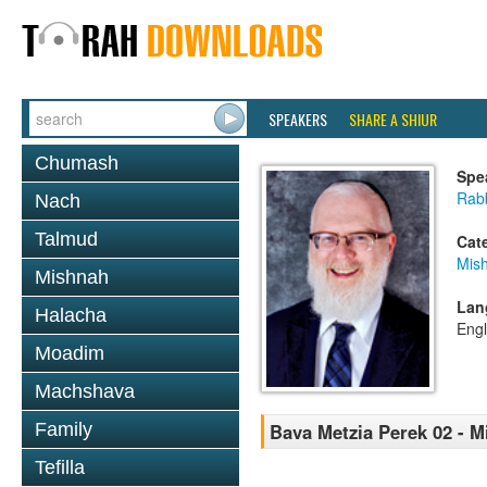
SPEAKERS
SHARE A SHIUR
Chumash
Spe
Rabb
Nach
Talmud
Cat
Mis
Mishnah
Lan
Halacha
Engl
Moadim
Machshava
Family
Bava Metzia Perek 02 - M
Tefilla