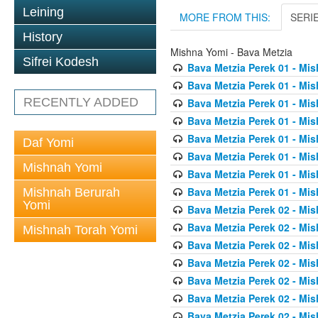
Leining
MORE FROM THIS:
SERI
History
Mishna Yomi - Bava Metzia
Sifrei Kodesh
Bava Metzia Perek 01 - Mis
Bava Metzia Perek 01 - Mis
RECENTLY ADDED
Bava Metzia Perek 01 - Mis
Bava Metzia Perek 01 - Mis
Bava Metzia Perek 01 - Mis
Daf Yomi
Bava Metzia Perek 01 - Mis
Mishnah Yomi
Bava Metzia Perek 01 - Mis
Bava Metzia Perek 01 - Mis
Mishnah Berurah
Yomi
Bava Metzia Perek 02 - Mis
Bava Metzia Perek 02 - Mis
Mishnah Torah Yomi
Bava Metzia Perek 02 - Mis
Bava Metzia Perek 02 - Mis
Bava Metzia Perek 02 - Mis
Bava Metzia Perek 02 - Mis
Bava Metzia Perek 02 - Mis