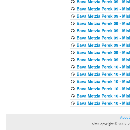
Bava Metzia Perek 09 - Mis
Bava Metzia Perek 09 - Mis
Bava Metzia Perek 09 - Mis
Bava Metzia Perek 09 - Mis
Bava Metzia Perek 09 - Mis
Bava Metzia Perek 09 - Mis
Bava Metzia Perek 09 - Mis
Bava Metzia Perek 09 - Mis
Bava Metzia Perek 09 - Mis
Bava Metzia Perek 10 - Mis
Bava Metzia Perek 10 - Mis
Bava Metzia Perek 10 - Mis
Bava Metzia Perek 10 - Mis
Bava Metzia Perek 10 - Mis
Bava Metzia Perek 10 - Mis
About
Site Copyright © 2007-20