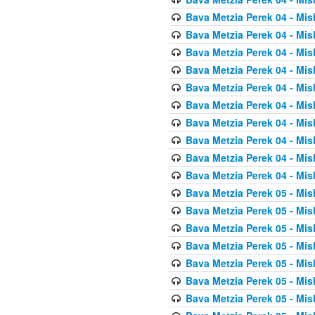
Bava Metzia Perek 04 - Mis
Bava Metzia Perek 04 - Mis
Bava Metzia Perek 04 - Mis
Bava Metzia Perek 04 - Mis
Bava Metzia Perek 04 - Mis
Bava Metzia Perek 04 - Mis
Bava Metzia Perek 04 - Mis
Bava Metzia Perek 04 - Mis
Bava Metzia Perek 04 - Mis
Bava Metzia Perek 04 - Mis
Bava Metzia Perek 05 - Mis
Bava Metzia Perek 05 - Mis
Bava Metzia Perek 05 - Mis
Bava Metzia Perek 05 - Mis
Bava Metzia Perek 05 - Mis
Bava Metzia Perek 05 - Mis
Bava Metzia Perek 05 - Mis