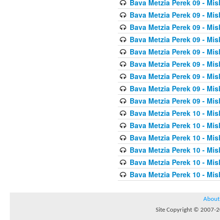
Bava Metzia Perek 09 - Mis
Bava Metzia Perek 09 - Mis
Bava Metzia Perek 09 - Mis
Bava Metzia Perek 09 - Mis
Bava Metzia Perek 09 - Mis
Bava Metzia Perek 09 - Mis
Bava Metzia Perek 09 - Mis
Bava Metzia Perek 09 - Mis
Bava Metzia Perek 09 - Mis
Bava Metzia Perek 10 - Mis
Bava Metzia Perek 10 - Mis
Bava Metzia Perek 10 - Mis
Bava Metzia Perek 10 - Mis
Bava Metzia Perek 10 - Mis
Bava Metzia Perek 10 - Mis
About
Site Copyright © 2007-20