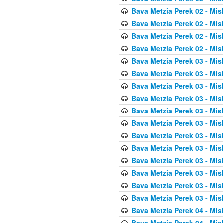
Bava Metzia Perek 02 - Mis
Bava Metzia Perek 02 - Mis
Bava Metzia Perek 02 - Mis
Bava Metzia Perek 02 - Mis
Bava Metzia Perek 03 - Mis
Bava Metzia Perek 03 - Mis
Bava Metzia Perek 03 - Mis
Bava Metzia Perek 03 - Mis
Bava Metzia Perek 03 - Mis
Bava Metzia Perek 03 - Mis
Bava Metzia Perek 03 - Mis
Bava Metzia Perek 03 - Mis
Bava Metzia Perek 03 - Mis
Bava Metzia Perek 03 - Mis
Bava Metzia Perek 03 - Mis
Bava Metzia Perek 03 - Mis
Bava Metzia Perek 04 - Mis
Bava Metzia Perek 04 - Mis