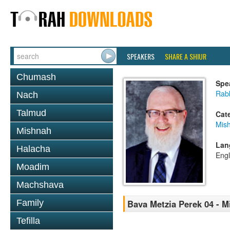
SPEAKERS
SHARE A SHIUR
Chumash
Spe
Rabb
Nach
Talmud
Cat
Mis
Mishnah
Lan
Halacha
Engl
Moadim
Machshava
Family
Bava Metzia Perek 04 - M
Tefilla