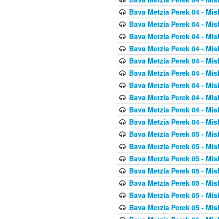
Bava Metzia Perek 04 - Mis
Bava Metzia Perek 04 - Mis
Bava Metzia Perek 04 - Mis
Bava Metzia Perek 04 - Mis
Bava Metzia Perek 04 - Mis
Bava Metzia Perek 04 - Mis
Bava Metzia Perek 04 - Mis
Bava Metzia Perek 04 - Mis
Bava Metzia Perek 04 - Mis
Bava Metzia Perek 04 - Mis
Bava Metzia Perek 05 - Mis
Bava Metzia Perek 05 - Mis
Bava Metzia Perek 05 - Mis
Bava Metzia Perek 05 - Mis
Bava Metzia Perek 05 - Mis
Bava Metzia Perek 05 - Mis
Bava Metzia Perek 05 - Mis