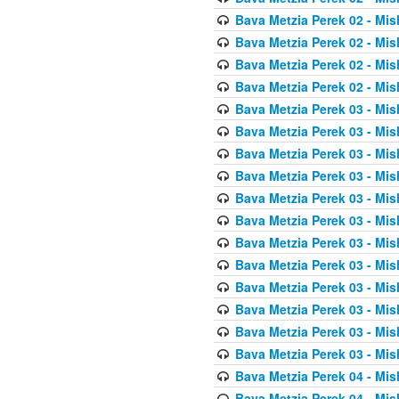
Bava Metzia Perek 02 - Mis
Bava Metzia Perek 02 - Mis
Bava Metzia Perek 02 - Mis
Bava Metzia Perek 02 - Mis
Bava Metzia Perek 03 - Mis
Bava Metzia Perek 03 - Mis
Bava Metzia Perek 03 - Mis
Bava Metzia Perek 03 - Mis
Bava Metzia Perek 03 - Mis
Bava Metzia Perek 03 - Mis
Bava Metzia Perek 03 - Mis
Bava Metzia Perek 03 - Mis
Bava Metzia Perek 03 - Mis
Bava Metzia Perek 03 - Mis
Bava Metzia Perek 03 - Mis
Bava Metzia Perek 03 - Mis
Bava Metzia Perek 04 - Mis
Bava Metzia Perek 04 - Mis