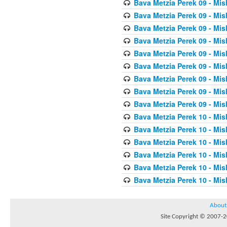
Bava Metzia Perek 09 - Mis
Bava Metzia Perek 09 - Mis
Bava Metzia Perek 09 - Mis
Bava Metzia Perek 09 - Mis
Bava Metzia Perek 09 - Mis
Bava Metzia Perek 09 - Mis
Bava Metzia Perek 09 - Mis
Bava Metzia Perek 09 - Mis
Bava Metzia Perek 09 - Mis
Bava Metzia Perek 10 - Mis
Bava Metzia Perek 10 - Mis
Bava Metzia Perek 10 - Mis
Bava Metzia Perek 10 - Mis
Bava Metzia Perek 10 - Mis
Bava Metzia Perek 10 - Mis
About
Site Copyright © 2007-20