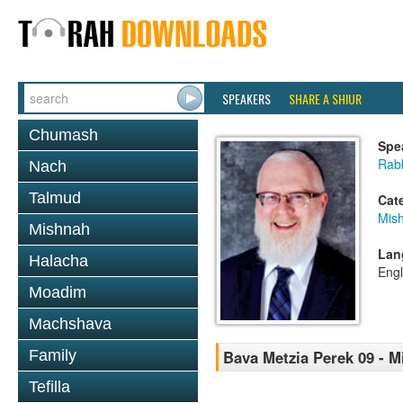
SPEAKERS
SHARE A SHIUR
Chumash
Spe
Rabb
Nach
Talmud
Cat
Mis
Mishnah
Lan
Halacha
Engl
Moadim
Machshava
Family
Bava Metzia Perek 09 - M
Tefilla