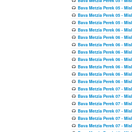
Bava Metzia Perek 05 - Mis
Bava Metzia Perek 05 - Mis
Bava Metzia Perek 05 - Mis
Bava Metzia Perek 05 - Mis
Bava Metzia Perek 06 - Mis
Bava Metzia Perek 06 - Mis
Bava Metzia Perek 06 - Mis
Bava Metzia Perek 06 - Mis
Bava Metzia Perek 06 - Mis
Bava Metzia Perek 06 - Mis
Bava Metzia Perek 06 - Mis
Bava Metzia Perek 06 - Mis
Bava Metzia Perek 07 - Mis
Bava Metzia Perek 07 - Mis
Bava Metzia Perek 07 - Mis
Bava Metzia Perek 07 - Mis
Bava Metzia Perek 07 - Mis
Bava Metzia Perek 07 - Mis