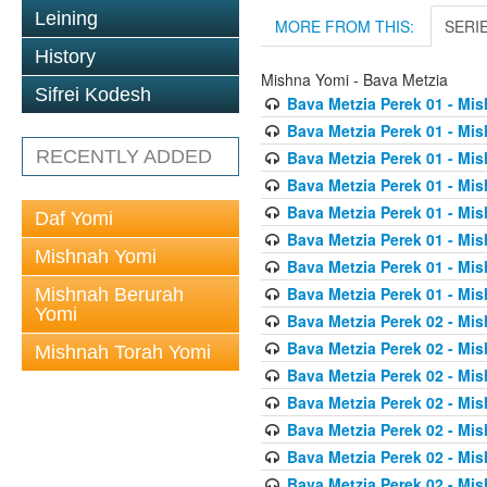
Leining
MORE FROM THIS:
SERI
History
Mishna Yomi - Bava Metzia
Sifrei Kodesh
Bava Metzia Perek 01 - Mis
Bava Metzia Perek 01 - Mis
RECENTLY ADDED
Bava Metzia Perek 01 - Mis
Bava Metzia Perek 01 - Mis
Bava Metzia Perek 01 - Mis
Daf Yomi
Bava Metzia Perek 01 - Mis
Mishnah Yomi
Bava Metzia Perek 01 - Mis
Bava Metzia Perek 01 - Mis
Mishnah Berurah
Yomi
Bava Metzia Perek 02 - Mis
Bava Metzia Perek 02 - Mis
Mishnah Torah Yomi
Bava Metzia Perek 02 - Mis
Bava Metzia Perek 02 - Mis
Bava Metzia Perek 02 - Mis
Bava Metzia Perek 02 - Mis
Bava Metzia Perek 02 - Mis