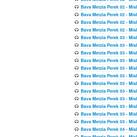
Bava Metzia Perek 02 - Mis
Bava Metzia Perek 02 - Mis
Bava Metzia Perek 02 - Mis
Bava Metzia Perek 02 - Mis
Bava Metzia Perek 03 - Mis
Bava Metzia Perek 03 - Mis
Bava Metzia Perek 03 - Mis
Bava Metzia Perek 03 - Mis
Bava Metzia Perek 03 - Mis
Bava Metzia Perek 03 - Mis
Bava Metzia Perek 03 - Mis
Bava Metzia Perek 03 - Mis
Bava Metzia Perek 03 - Mis
Bava Metzia Perek 03 - Mis
Bava Metzia Perek 03 - Mis
Bava Metzia Perek 03 - Mis
Bava Metzia Perek 04 - Mis
Bava Metzia Perek 04 - Mis