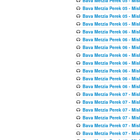
Bava Metzia Perek 05 - Mis
Bava Metzia Perek 05 - Mis
Bava Metzia Perek 05 - Mis
Bava Metzia Perek 05 - Mis
Bava Metzia Perek 06 - Mis
Bava Metzia Perek 06 - Mis
Bava Metzia Perek 06 - Mis
Bava Metzia Perek 06 - Mis
Bava Metzia Perek 06 - Mis
Bava Metzia Perek 06 - Mis
Bava Metzia Perek 06 - Mis
Bava Metzia Perek 06 - Mis
Bava Metzia Perek 07 - Mis
Bava Metzia Perek 07 - Mis
Bava Metzia Perek 07 - Mis
Bava Metzia Perek 07 - Mis
Bava Metzia Perek 07 - Mis
Bava Metzia Perek 07 - Mis