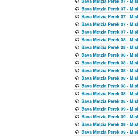
Bava Metzia Perek 07 - Mis
Bava Metzia Perek 07 - Mis
Bava Metzia Perek 07 - Mis
Bava Metzia Perek 07 - Mis
Bava Metzia Perek 07 - Mis
Bava Metzia Perek 08 - Mis
Bava Metzia Perek 08 - Mis
Bava Metzia Perek 08 - Mis
Bava Metzia Perek 08 - Mis
Bava Metzia Perek 08 - Mis
Bava Metzia Perek 08 - Mis
Bava Metzia Perek 08 - Mis
Bava Metzia Perek 08 - Mis
Bava Metzia Perek 08 - Mis
Bava Metzia Perek 09 - Mis
Bava Metzia Perek 09 - Mis
Bava Metzia Perek 09 - Mis
Bava Metzia Perek 09 - Mis