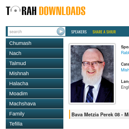
SPEAKERS
SHARE A SHIUR
Chumash
Spe
Rabb
Nach
Talmud
Cat
Mis
Mishnah
Lan
Halacha
Engl
Moadim
Machshava
Family
Bava Metzia Perek 08 - M
Tefilla