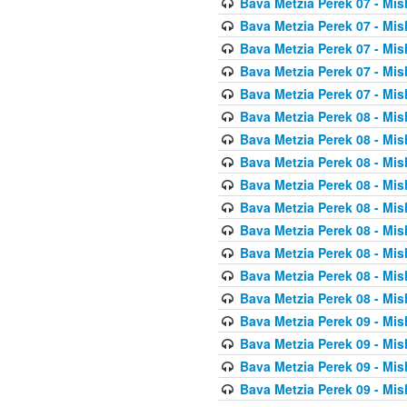
Bava Metzia Perek 07 - Mis
Bava Metzia Perek 07 - Mis
Bava Metzia Perek 07 - Mis
Bava Metzia Perek 07 - Mis
Bava Metzia Perek 07 - Mis
Bava Metzia Perek 08 - Mis
Bava Metzia Perek 08 - Mis
Bava Metzia Perek 08 - Mis
Bava Metzia Perek 08 - Mis
Bava Metzia Perek 08 - Mis
Bava Metzia Perek 08 - Mis
Bava Metzia Perek 08 - Mis
Bava Metzia Perek 08 - Mis
Bava Metzia Perek 08 - Mis
Bava Metzia Perek 09 - Mis
Bava Metzia Perek 09 - Mis
Bava Metzia Perek 09 - Mis
Bava Metzia Perek 09 - Mis