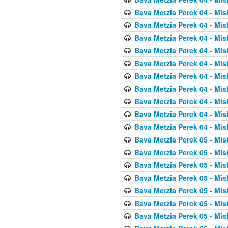
Bava Metzia Perek 04 - Mis
Bava Metzia Perek 04 - Mis
Bava Metzia Perek 04 - Mis
Bava Metzia Perek 04 - Mis
Bava Metzia Perek 04 - Mis
Bava Metzia Perek 04 - Mis
Bava Metzia Perek 04 - Mis
Bava Metzia Perek 04 - Mis
Bava Metzia Perek 04 - Mis
Bava Metzia Perek 04 - Mis
Bava Metzia Perek 05 - Mis
Bava Metzia Perek 05 - Mis
Bava Metzia Perek 05 - Mis
Bava Metzia Perek 05 - Mis
Bava Metzia Perek 05 - Mis
Bava Metzia Perek 05 - Mis
Bava Metzia Perek 05 - Mis