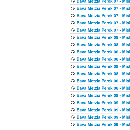
Bava Metzia Perek 07 - Mis
Bava Metzia Perek 07 - Mis
Bava Metzia Perek 07 - Mis
Bava Metzia Perek 07 - Mis
Bava Metzia Perek 07 - Mis
Bava Metzia Perek 08 - Mis
Bava Metzia Perek 08 - Mis
Bava Metzia Perek 08 - Mis
Bava Metzia Perek 08 - Mis
Bava Metzia Perek 08 - Mis
Bava Metzia Perek 08 - Mis
Bava Metzia Perek 08 - Mis
Bava Metzia Perek 08 - Mis
Bava Metzia Perek 08 - Mis
Bava Metzia Perek 09 - Mis
Bava Metzia Perek 09 - Mis
Bava Metzia Perek 09 - Mis
Bava Metzia Perek 09 - Mis