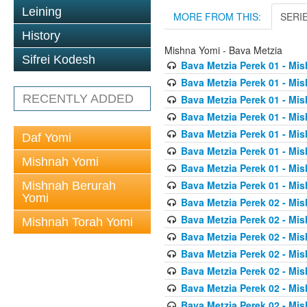
Leining
MORE FROM THIS:
SERI
History
Mishna Yomi - Bava Metzia
Sifrei Kodesh
Bava Metzia Perek 01 - Mis
Bava Metzia Perek 01 - Mis
RECENTLY ADDED
Bava Metzia Perek 01 - Mis
Bava Metzia Perek 01 - Mis
Bava Metzia Perek 01 - Mis
Daf Yomi
Bava Metzia Perek 01 - Mis
Mishnah Yomi
Bava Metzia Perek 01 - Mis
Bava Metzia Perek 01 - Mis
Mishnah Berurah
Yomi
Bava Metzia Perek 02 - Mis
Bava Metzia Perek 02 - Mis
Mishnah Torah Yomi
Bava Metzia Perek 02 - Mis
Bava Metzia Perek 02 - Mis
Bava Metzia Perek 02 - Mis
Bava Metzia Perek 02 - Mis
Bava Metzia Perek 02 - Mis