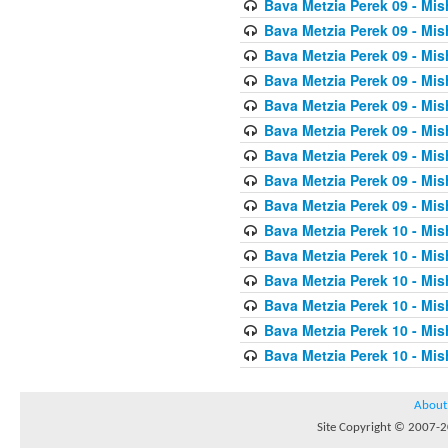
Bava Metzia Perek 09 - Mis
Bava Metzia Perek 09 - Mis
Bava Metzia Perek 09 - Mis
Bava Metzia Perek 09 - Mis
Bava Metzia Perek 09 - Mis
Bava Metzia Perek 09 - Mis
Bava Metzia Perek 09 - Mis
Bava Metzia Perek 09 - Mis
Bava Metzia Perek 09 - Mis
Bava Metzia Perek 10 - Mis
Bava Metzia Perek 10 - Mis
Bava Metzia Perek 10 - Mis
Bava Metzia Perek 10 - Mis
Bava Metzia Perek 10 - Mis
Bava Metzia Perek 10 - Mis
About
Site Copyright © 2007-20