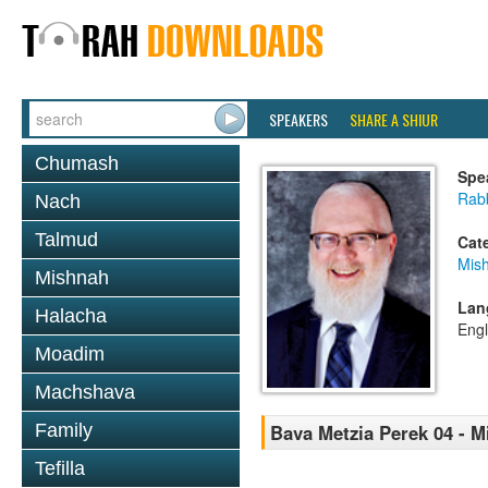
SPEAKERS
SHARE A SHIUR
Chumash
Spe
Rabb
Nach
Talmud
Cat
Mis
Mishnah
Lan
Halacha
Engl
Moadim
Machshava
Family
Bava Metzia Perek 04 - M
Tefilla