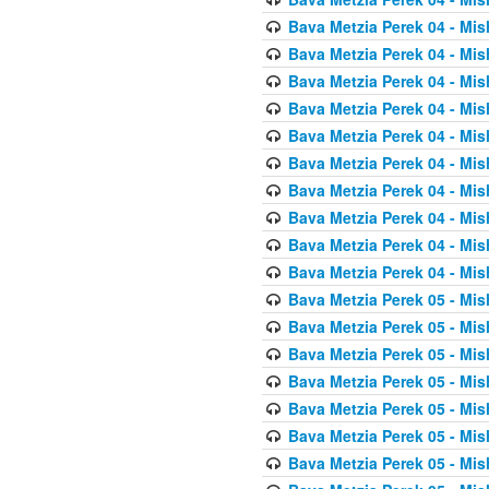
Bava Metzia Perek 04 - Mis
Bava Metzia Perek 04 - Mis
Bava Metzia Perek 04 - Mis
Bava Metzia Perek 04 - Mis
Bava Metzia Perek 04 - Mis
Bava Metzia Perek 04 - Mis
Bava Metzia Perek 04 - Mis
Bava Metzia Perek 04 - Mis
Bava Metzia Perek 04 - Mis
Bava Metzia Perek 04 - Mis
Bava Metzia Perek 05 - Mis
Bava Metzia Perek 05 - Mis
Bava Metzia Perek 05 - Mis
Bava Metzia Perek 05 - Mis
Bava Metzia Perek 05 - Mis
Bava Metzia Perek 05 - Mis
Bava Metzia Perek 05 - Mis