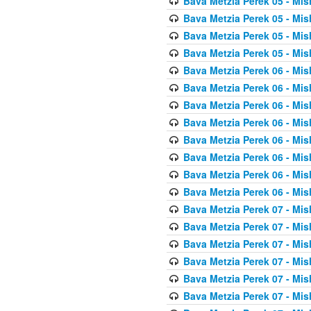
Bava Metzia Perek 05 - Mis
Bava Metzia Perek 05 - Mis
Bava Metzia Perek 05 - Mis
Bava Metzia Perek 05 - Mis
Bava Metzia Perek 06 - Mis
Bava Metzia Perek 06 - Mis
Bava Metzia Perek 06 - Mis
Bava Metzia Perek 06 - Mis
Bava Metzia Perek 06 - Mis
Bava Metzia Perek 06 - Mis
Bava Metzia Perek 06 - Mis
Bava Metzia Perek 06 - Mis
Bava Metzia Perek 07 - Mis
Bava Metzia Perek 07 - Mis
Bava Metzia Perek 07 - Mis
Bava Metzia Perek 07 - Mis
Bava Metzia Perek 07 - Mis
Bava Metzia Perek 07 - Mis