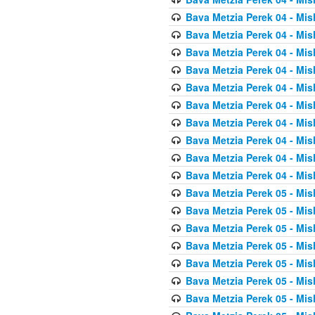
Bava Metzia Perek 04 - Mis
Bava Metzia Perek 04 - Mis
Bava Metzia Perek 04 - Mis
Bava Metzia Perek 04 - Mis
Bava Metzia Perek 04 - Mis
Bava Metzia Perek 04 - Mis
Bava Metzia Perek 04 - Mis
Bava Metzia Perek 04 - Mis
Bava Metzia Perek 04 - Mis
Bava Metzia Perek 04 - Mis
Bava Metzia Perek 05 - Mis
Bava Metzia Perek 05 - Mis
Bava Metzia Perek 05 - Mis
Bava Metzia Perek 05 - Mis
Bava Metzia Perek 05 - Mis
Bava Metzia Perek 05 - Mis
Bava Metzia Perek 05 - Mis