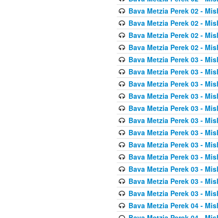
Bava Metzia Perek 02 - Mis
Bava Metzia Perek 02 - Mis
Bava Metzia Perek 02 - Mis
Bava Metzia Perek 02 - Mis
Bava Metzia Perek 03 - Mis
Bava Metzia Perek 03 - Mis
Bava Metzia Perek 03 - Mis
Bava Metzia Perek 03 - Mis
Bava Metzia Perek 03 - Mis
Bava Metzia Perek 03 - Mis
Bava Metzia Perek 03 - Mis
Bava Metzia Perek 03 - Mis
Bava Metzia Perek 03 - Mis
Bava Metzia Perek 03 - Mis
Bava Metzia Perek 03 - Mis
Bava Metzia Perek 03 - Mis
Bava Metzia Perek 04 - Mis
Bava Metzia Perek 04 - Mis