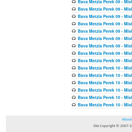
Bava Metzia Perek 09 - Mis
Bava Metzia Perek 09 - Mis
Bava Metzia Perek 09 - Mis
Bava Metzia Perek 09 - Mis
Bava Metzia Perek 09 - Mis
Bava Metzia Perek 09 - Mis
Bava Metzia Perek 09 - Mis
Bava Metzia Perek 09 - Mis
Bava Metzia Perek 09 - Mis
Bava Metzia Perek 10 - Mis
Bava Metzia Perek 10 - Mis
Bava Metzia Perek 10 - Mis
Bava Metzia Perek 10 - Mis
Bava Metzia Perek 10 - Mis
Bava Metzia Perek 10 - Mis
About
Site Copyright © 2007-20