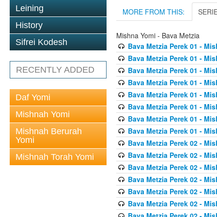
Leining
MORE FROM THIS:
SERI
History
Mishna Yomi - Bava Metzia
Sifrei Kodesh
Bava Metzia Perek 01 - Mis
Bava Metzia Perek 01 - Mis
RECENTLY ADDED
Bava Metzia Perek 01 - Mis
Bava Metzia Perek 01 - Mis
Bava Metzia Perek 01 - Mis
Daf Yomi
Bava Metzia Perek 01 - Mis
Mishnah Yomi
Bava Metzia Perek 01 - Mis
Bava Metzia Perek 01 - Mis
Mishnah Berurah
Yomi
Bava Metzia Perek 02 - Mis
Bava Metzia Perek 02 - Mis
Mishnah Torah Yomi
Bava Metzia Perek 02 - Mis
Bava Metzia Perek 02 - Mis
Bava Metzia Perek 02 - Mis
Bava Metzia Perek 02 - Mis
Bava Metzia Perek 02 - Mis