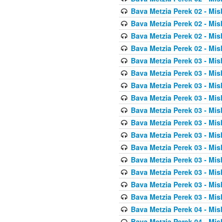
Bava Metzia Perek 02 - Mis
Bava Metzia Perek 02 - Mis
Bava Metzia Perek 02 - Mis
Bava Metzia Perek 02 - Mis
Bava Metzia Perek 03 - Mis
Bava Metzia Perek 03 - Mis
Bava Metzia Perek 03 - Mis
Bava Metzia Perek 03 - Mis
Bava Metzia Perek 03 - Mis
Bava Metzia Perek 03 - Mis
Bava Metzia Perek 03 - Mis
Bava Metzia Perek 03 - Mis
Bava Metzia Perek 03 - Mis
Bava Metzia Perek 03 - Mis
Bava Metzia Perek 03 - Mis
Bava Metzia Perek 03 - Mis
Bava Metzia Perek 04 - Mis
Bava Metzia Perek 04 - Mis