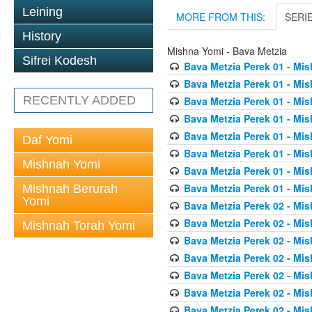
Leining
MORE FROM THIS:
SERI
History
Mishna Yomi - Bava Metzia
Sifrei Kodesh
Bava Metzia Perek 01 - Mis
Bava Metzia Perek 01 - Mis
RECENTLY ADDED
Bava Metzia Perek 01 - Mis
Bava Metzia Perek 01 - Mis
Bava Metzia Perek 01 - Mis
Daf Yomi
Bava Metzia Perek 01 - Mis
Mishnah Yomi
Bava Metzia Perek 01 - Mis
Bava Metzia Perek 01 - Mis
Mishnah Berurah
Yomi
Bava Metzia Perek 02 - Mis
Bava Metzia Perek 02 - Mis
Mishnah Torah Yomi
Bava Metzia Perek 02 - Mis
Bava Metzia Perek 02 - Mis
Bava Metzia Perek 02 - Mis
Bava Metzia Perek 02 - Mis
Bava Metzia Perek 02 - Mis