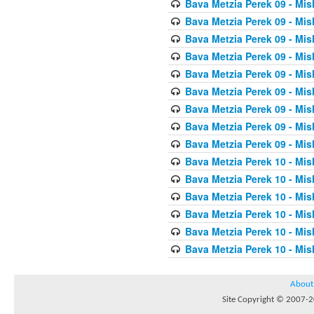
Bava Metzia Perek 09 - Mis
Bava Metzia Perek 09 - Mis
Bava Metzia Perek 09 - Mis
Bava Metzia Perek 09 - Mis
Bava Metzia Perek 09 - Mis
Bava Metzia Perek 09 - Mis
Bava Metzia Perek 09 - Mis
Bava Metzia Perek 09 - Mis
Bava Metzia Perek 09 - Mis
Bava Metzia Perek 10 - Mis
Bava Metzia Perek 10 - Mis
Bava Metzia Perek 10 - Mis
Bava Metzia Perek 10 - Mis
Bava Metzia Perek 10 - Mis
Bava Metzia Perek 10 - Mis
About
Site Copyright © 2007-20