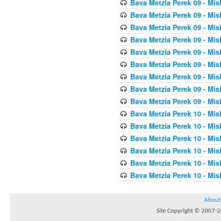
Bava Metzia Perek 09 - Mis
Bava Metzia Perek 09 - Mis
Bava Metzia Perek 09 - Mis
Bava Metzia Perek 09 - Mis
Bava Metzia Perek 09 - Mis
Bava Metzia Perek 09 - Mis
Bava Metzia Perek 09 - Mis
Bava Metzia Perek 09 - Mis
Bava Metzia Perek 09 - Mis
Bava Metzia Perek 10 - Mis
Bava Metzia Perek 10 - Mis
Bava Metzia Perek 10 - Mis
Bava Metzia Perek 10 - Mis
Bava Metzia Perek 10 - Mis
Bava Metzia Perek 10 - Mis
About
Site Copyright © 2007-20