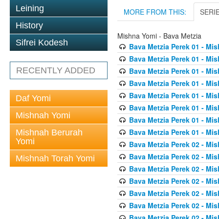
Leining
MORE FROM THIS:
SERI
History
Mishna Yomi - Bava Metzia
Sifrei Kodesh
Bava Metzia Perek 01 - Mis
Bava Metzia Perek 01 - Mis
RECENTLY ADDED
Bava Metzia Perek 01 - Mis
Bava Metzia Perek 01 - Mis
Bava Metzia Perek 01 - Mis
Daf Yomi
Bava Metzia Perek 01 - Mis
Mishnah Yomi
Bava Metzia Perek 01 - Mis
Bava Metzia Perek 01 - Mis
Mishnah Berurah
Yomi
Bava Metzia Perek 02 - Mis
Bava Metzia Perek 02 - Mis
Mishnah Torah Yomi
Bava Metzia Perek 02 - Mis
Bava Metzia Perek 02 - Mis
Bava Metzia Perek 02 - Mis
Bava Metzia Perek 02 - Mis
Bava Metzia Perek 02 - Mis