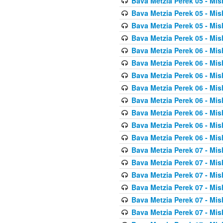
Bava Metzia Perek 05 - Mis
Bava Metzia Perek 05 - Mis
Bava Metzia Perek 05 - Mis
Bava Metzia Perek 05 - Mis
Bava Metzia Perek 06 - Mis
Bava Metzia Perek 06 - Mis
Bava Metzia Perek 06 - Mis
Bava Metzia Perek 06 - Mis
Bava Metzia Perek 06 - Mis
Bava Metzia Perek 06 - Mis
Bava Metzia Perek 06 - Mis
Bava Metzia Perek 06 - Mis
Bava Metzia Perek 07 - Mis
Bava Metzia Perek 07 - Mis
Bava Metzia Perek 07 - Mis
Bava Metzia Perek 07 - Mis
Bava Metzia Perek 07 - Mis
Bava Metzia Perek 07 - Mis