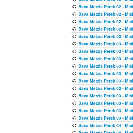
Bava Metzia Perek 02 - Mis
Bava Metzia Perek 02 - Mis
Bava Metzia Perek 02 - Mis
Bava Metzia Perek 02 - Mis
Bava Metzia Perek 03 - Mis
Bava Metzia Perek 03 - Mis
Bava Metzia Perek 03 - Mis
Bava Metzia Perek 03 - Mis
Bava Metzia Perek 03 - Mis
Bava Metzia Perek 03 - Mis
Bava Metzia Perek 03 - Mis
Bava Metzia Perek 03 - Mis
Bava Metzia Perek 03 - Mis
Bava Metzia Perek 03 - Mis
Bava Metzia Perek 03 - Mis
Bava Metzia Perek 03 - Mis
Bava Metzia Perek 04 - Mis
Bava Metzia Perek 04 - Mis