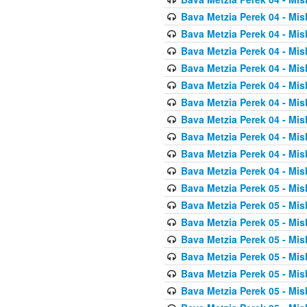
Bava Metzia Perek 04 - Mis
Bava Metzia Perek 04 - Mis
Bava Metzia Perek 04 - Mis
Bava Metzia Perek 04 - Mis
Bava Metzia Perek 04 - Mis
Bava Metzia Perek 04 - Mis
Bava Metzia Perek 04 - Mis
Bava Metzia Perek 04 - Mis
Bava Metzia Perek 04 - Mis
Bava Metzia Perek 04 - Mis
Bava Metzia Perek 05 - Mis
Bava Metzia Perek 05 - Mis
Bava Metzia Perek 05 - Mis
Bava Metzia Perek 05 - Mis
Bava Metzia Perek 05 - Mis
Bava Metzia Perek 05 - Mis
Bava Metzia Perek 05 - Mis