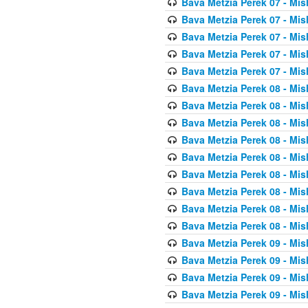
Bava Metzia Perek 07 - Mis
Bava Metzia Perek 07 - Mis
Bava Metzia Perek 07 - Mis
Bava Metzia Perek 07 - Mis
Bava Metzia Perek 07 - Mis
Bava Metzia Perek 08 - Mis
Bava Metzia Perek 08 - Mis
Bava Metzia Perek 08 - Mis
Bava Metzia Perek 08 - Mis
Bava Metzia Perek 08 - Mis
Bava Metzia Perek 08 - Mis
Bava Metzia Perek 08 - Mis
Bava Metzia Perek 08 - Mis
Bava Metzia Perek 08 - Mis
Bava Metzia Perek 09 - Mis
Bava Metzia Perek 09 - Mis
Bava Metzia Perek 09 - Mis
Bava Metzia Perek 09 - Mis