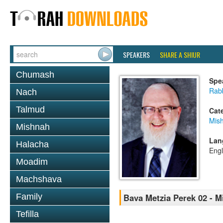
SPEAKERS
SHARE A SHIUR
Chumash
Spe
Rabb
Nach
Talmud
Cat
Mis
Mishnah
Lan
Halacha
Engl
Moadim
Machshava
Family
Bava Metzia Perek 02 - M
Tefilla