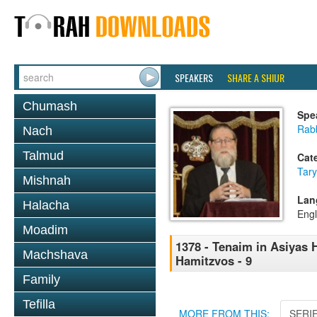
SPEAKERS
SHARE A SHIUR
Chumash
Spe
Rabb
Nach
Talmud
Cat
Tary
Mishnah
Lan
Halacha
Engl
Moadim
1378 - Tenaim in Asiyas H
Machshava
Hamitzvos - 9
Family
Tefilla
MORE FROM THIS:
SERI