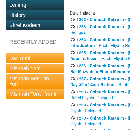
Leining
Daily Halacha
History
1262 - Chinuch Katanim - (K
Sifrei Kodesh
1263 - Chinuch Katanim - (K
Reingold
1264 - Chinuch Katanim - (K
RECENTLY ADDED
Introduction
- Rabbi Eliyahu Re
1265 - Chinuch Katanim - (K
Daf Yomi
Adar- Yahrzeit
- Rabbi Eliyahu 
1266 - Chinuch Katanim - (K
Mishnah Yomi
Bar Mitzvah in Shana Meubere
Mishnah Berurah
1267 - Chinuch Katanim - (K
Yomi
Day 30 of Adar Rishon
- Rabbi
1268 - Chinuch Katanim - (K
Mishnah Torah Yomi
Rabbi Eliyahu Reingold
1269 - Chinuch Katanim - (K
Eliyahu Reingold
1270 - Chinuch Katanim - (K
Eliyahu Reingold