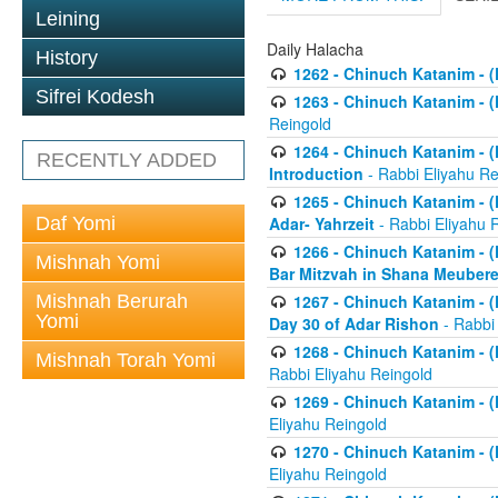
Leining
Daily Halacha
History
1262 - Chinuch Katanim - (K
Sifrei Kodesh
1263 - Chinuch Katanim - (K
Reingold
1264 - Chinuch Katanim - (K
RECENTLY ADDED
Introduction
- Rabbi Eliyahu Re
1265 - Chinuch Katanim - (K
Daf Yomi
Adar- Yahrzeit
- Rabbi Eliyahu 
1266 - Chinuch Katanim - (K
Mishnah Yomi
Bar Mitzvah in Shana Meubere
Mishnah Berurah
1267 - Chinuch Katanim - (K
Yomi
Day 30 of Adar Rishon
- Rabbi
1268 - Chinuch Katanim - (K
Mishnah Torah Yomi
Rabbi Eliyahu Reingold
1269 - Chinuch Katanim - (K
Eliyahu Reingold
1270 - Chinuch Katanim - (K
Eliyahu Reingold