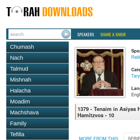
SPEAKERS
SHARE A SHIUR
Chumash
Spe
Rabb
Nach
Talmud
Cat
Tary
Mishnah
Lan
Halacha
Engl
Moadim
1379 - Tenaim in Asiyas H
Machshava
Hamitzvos - 10
Family
Tefilla
MORE FROM THIS:
SERI