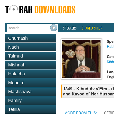
SPEAKERS
SHARE A SHIUR
Chumash
Spe
Rabb
Nach
Talmud
Cat
Kib
Mishnah
Lan
Halacha
Engl
Moadim
1349 - Kibud Av v'Eim - (
Machshava
and Kavod of Her Husba
Family
Tefilla
MORE FROM THIS:
SERI