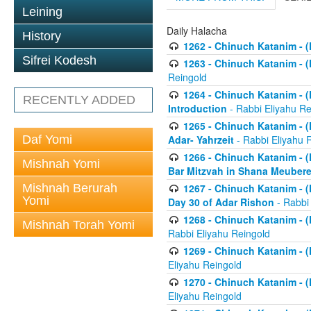
Leining
Daily Halacha
History
1262 - Chinuch Katanim - (K
Sifrei Kodesh
1263 - Chinuch Katanim - (K
Reingold
1264 - Chinuch Katanim - (K
RECENTLY ADDED
Introduction
- Rabbi Eliyahu Re
1265 - Chinuch Katanim - (K
Daf Yomi
Adar- Yahrzeit
- Rabbi Eliyahu 
1266 - Chinuch Katanim - (K
Mishnah Yomi
Bar Mitzvah in Shana Meubere
Mishnah Berurah
1267 - Chinuch Katanim - (K
Yomi
Day 30 of Adar Rishon
- Rabbi
1268 - Chinuch Katanim - (K
Mishnah Torah Yomi
Rabbi Eliyahu Reingold
1269 - Chinuch Katanim - (K
Eliyahu Reingold
1270 - Chinuch Katanim - (K
Eliyahu Reingold