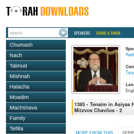
SPEAKERS
SHARE A SHIUR
Chumash
Spe
Rabb
Nach
Talmud
Cat
Tary
Mishnah
Lan
Halacha
Engl
Moadim
1385 - Tenaim in Asiyas H
Machshava
Mitzvos Chavilos - 2
Family
Tefilla
MORE FROM THIS:
SERI