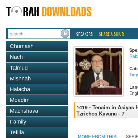
SPEAKERS
SHARE A SHIUR
Chumash
Spe
Rabb
Nach
Talmud
Cat
Tary
Mishnah
Lan
Halacha
Engl
Moadim
1419 - Tenaim in Asiyas H
Machshava
Tzrichos Kavana - 7
Family
Tefilla
MORE FROM THIS:
SERI