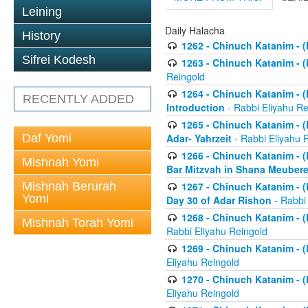
Leining
Daily Halacha
History
1262 - Chinuch Katanim - (K
Sifrei Kodesh
1263 - Chinuch Katanim - (K
Reingold
1264 - Chinuch Katanim - (K
RECENTLY ADDED
Introduction
- Rabbi Eliyahu Re
1265 - Chinuch Katanim - (K
Daf Yomi
Adar- Yahrzeit
- Rabbi Eliyahu 
1266 - Chinuch Katanim - (K
Mishnah Yomi
Bar Mitzvah in Shana Meubere
Mishnah Berurah
1267 - Chinuch Katanim - (K
Yomi
Day 30 of Adar Rishon
- Rabbi
1268 - Chinuch Katanim - (K
Mishnah Torah Yomi
Rabbi Eliyahu Reingold
1269 - Chinuch Katanim - (K
Eliyahu Reingold
1270 - Chinuch Katanim - (K
Eliyahu Reingold