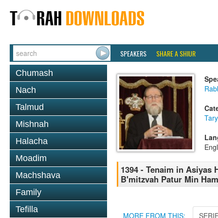
SPEAKERS
SHARE A SHIUR
Chumash
Spe
Rabb
Nach
Talmud
Cat
Tary
Mishnah
Lan
Halacha
Engl
Moadim
1394 - Tenaim in Asiyas 
Machshava
B'mitzvah Patur Min Hami
Family
Tefilla
MORE FROM THIS:
SERI