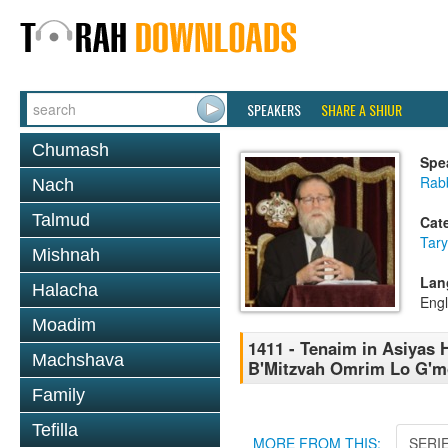
SPEAKERS
SHARE A SHIUR
Chumash
Spe
Rabb
Nach
Talmud
Cat
Tary
Mishnah
Lan
Halacha
Engl
Moadim
1411 - Tenaim in Asiyas 
Machshava
B'Mitzvah Omrim Lo G'mo
Family
Tefilla
MORE FROM THIS:
SERI