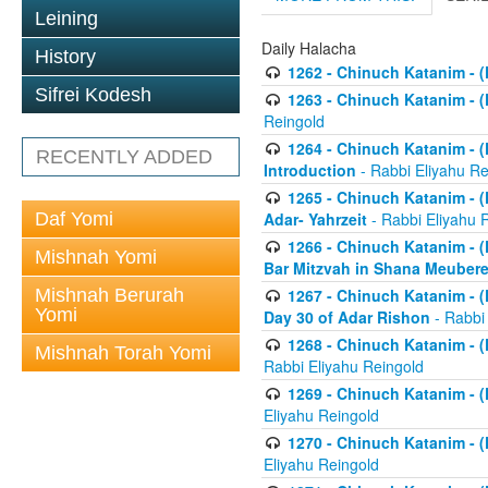
Leining
Daily Halacha
History
1262 - Chinuch Katanim - (K
Sifrei Kodesh
1263 - Chinuch Katanim - (K
Reingold
1264 - Chinuch Katanim - (K
RECENTLY ADDED
Introduction
- Rabbi Eliyahu Re
1265 - Chinuch Katanim - (K
Daf Yomi
Adar- Yahrzeit
- Rabbi Eliyahu 
1266 - Chinuch Katanim - (K
Mishnah Yomi
Bar Mitzvah in Shana Meubere
Mishnah Berurah
1267 - Chinuch Katanim - (K
Yomi
Day 30 of Adar Rishon
- Rabbi
1268 - Chinuch Katanim - (K
Mishnah Torah Yomi
Rabbi Eliyahu Reingold
1269 - Chinuch Katanim - (K
Eliyahu Reingold
1270 - Chinuch Katanim - (K
Eliyahu Reingold