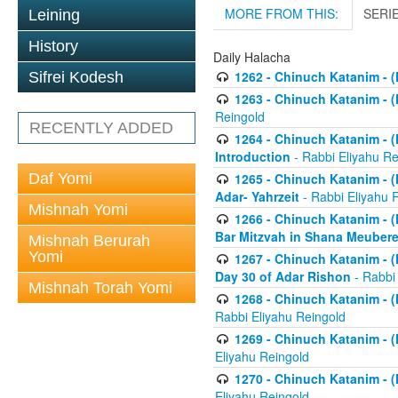
MORE FROM THIS:
SERI
Leining
History
Daily Halacha
1262 - Chinuch Katanim - (K
Sifrei Kodesh
1263 - Chinuch Katanim - (K
Reingold
RECENTLY ADDED
1264 - Chinuch Katanim - (K
Introduction
- Rabbi Eliyahu Re
Daf Yomi
1265 - Chinuch Katanim - (K
Adar- Yahrzeit
- Rabbi Eliyahu 
Mishnah Yomi
1266 - Chinuch Katanim - (K
Bar Mitzvah in Shana Meubere
Mishnah Berurah
Yomi
1267 - Chinuch Katanim - (K
Day 30 of Adar Rishon
- Rabbi
Mishnah Torah Yomi
1268 - Chinuch Katanim - (K
Rabbi Eliyahu Reingold
1269 - Chinuch Katanim - (K
Eliyahu Reingold
1270 - Chinuch Katanim - (K
Eliyahu Reingold