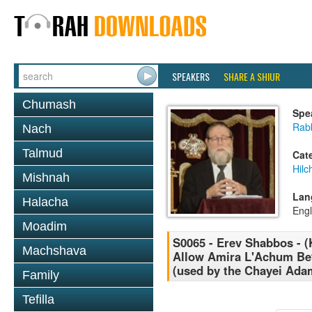
SPEAKERS
SHARE A SHIUR
Chumash
Spe
Rabb
Nach
Talmud
Cat
Hil
Mishnah
Lan
Halacha
Engl
Moadim
S0065 - Erev Shabbos - (K
Machshava
Allow Amira L'Achum Befo
(used by the Chayei Adam
Family
Tefilla