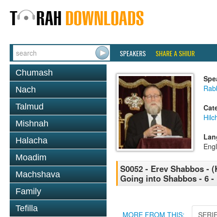
SPEAKERS
SHARE A SHIUR
Chumash
Spe
Rabb
Nach
Talmud
Cat
Hil
Mishnah
Lan
Halacha
Engl
Moadim
S0052 - Erev Shabbos - (
Machshava
Going into Shabbos - 6 -
Family
Tefilla
MORE FROM THIS:
SERI