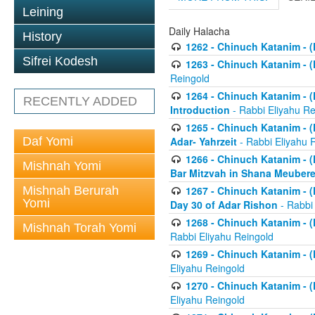
Leining
Daily Halacha
History
1262 - Chinuch Katanim - (K
Sifrei Kodesh
1263 - Chinuch Katanim - (K
Reingold
1264 - Chinuch Katanim - (K
RECENTLY ADDED
Introduction
- Rabbi Eliyahu Re
1265 - Chinuch Katanim - (K
Daf Yomi
Adar- Yahrzeit
- Rabbi Eliyahu 
1266 - Chinuch Katanim - (K
Mishnah Yomi
Bar Mitzvah in Shana Meubere
Mishnah Berurah
1267 - Chinuch Katanim - (K
Yomi
Day 30 of Adar Rishon
- Rabbi
1268 - Chinuch Katanim - (K
Mishnah Torah Yomi
Rabbi Eliyahu Reingold
1269 - Chinuch Katanim - (K
Eliyahu Reingold
1270 - Chinuch Katanim - (K
Eliyahu Reingold