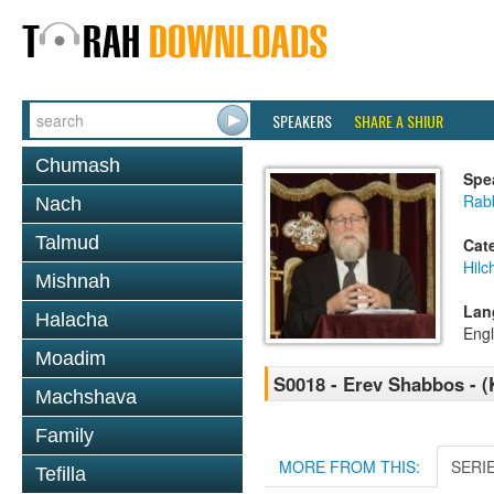
SPEAKERS
SHARE A SHIUR
Chumash
Spe
Rabb
Nach
Talmud
Cat
Hil
Mishnah
Lan
Halacha
Engl
Moadim
S0018 - Erev Shabbos - (
Machshava
Family
MORE FROM THIS:
SERI
Tefilla