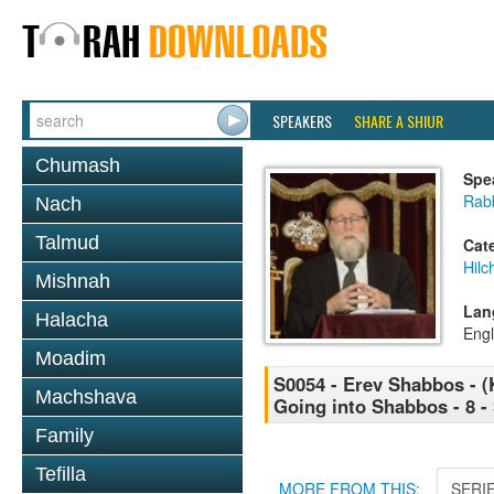
SPEAKERS
SHARE A SHIUR
Chumash
Spe
Rabb
Nach
Talmud
Cat
Hil
Mishnah
Lan
Halacha
Engl
Moadim
S0054 - Erev Shabbos - (
Machshava
Going into Shabbos - 8 -
Family
Tefilla
MORE FROM THIS:
SERI