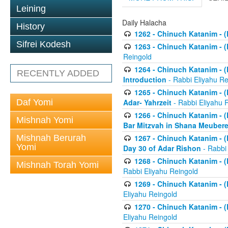
Leining
Daily Halacha
History
1262 - Chinuch Katanim - (K
Sifrei Kodesh
1263 - Chinuch Katanim - (K
Reingold
1264 - Chinuch Katanim - (K
RECENTLY ADDED
Introduction
- Rabbi Eliyahu Re
1265 - Chinuch Katanim - (K
Daf Yomi
Adar- Yahrzeit
- Rabbi Eliyahu 
1266 - Chinuch Katanim - (K
Mishnah Yomi
Bar Mitzvah in Shana Meubere
Mishnah Berurah
1267 - Chinuch Katanim - (K
Yomi
Day 30 of Adar Rishon
- Rabbi
1268 - Chinuch Katanim - (K
Mishnah Torah Yomi
Rabbi Eliyahu Reingold
1269 - Chinuch Katanim - (K
Eliyahu Reingold
1270 - Chinuch Katanim - (K
Eliyahu Reingold