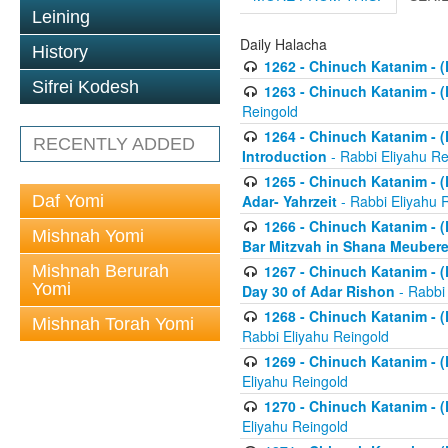
Leining
Daily Halacha
History
1262 - Chinuch Katanim - (K
Sifrei Kodesh
1263 - Chinuch Katanim - (K
Reingold
1264 - Chinuch Katanim - (K
RECENTLY ADDED
Introduction
- Rabbi Eliyahu Re
1265 - Chinuch Katanim - (K
Daf Yomi
Adar- Yahrzeit
- Rabbi Eliyahu 
1266 - Chinuch Katanim - (K
Mishnah Yomi
Bar Mitzvah in Shana Meubere
Mishnah Berurah
1267 - Chinuch Katanim - (K
Yomi
Day 30 of Adar Rishon
- Rabbi
1268 - Chinuch Katanim - (K
Mishnah Torah Yomi
Rabbi Eliyahu Reingold
1269 - Chinuch Katanim - (K
Eliyahu Reingold
1270 - Chinuch Katanim - (K
Eliyahu Reingold