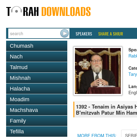
SPEAKERS
SHARE A SHIUR
Chumash
Spe
Rabb
Nach
Talmud
Cat
Tary
Mishnah
Lan
Halacha
Engl
Moadim
1392 - Tenaim in Asiyas 
Machshava
B'mitzvah Patur Min Hami
Family
Tefilla
MORE FROM THIS:
SERI