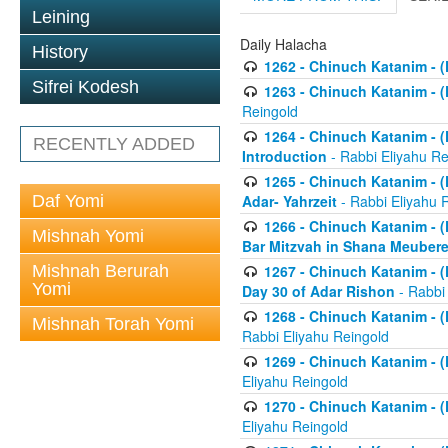
Leining
Daily Halacha
History
1262 - Chinuch Katanim - (K
Sifrei Kodesh
1263 - Chinuch Katanim - (K
Reingold
1264 - Chinuch Katanim - (K
RECENTLY ADDED
Introduction
- Rabbi Eliyahu Re
1265 - Chinuch Katanim - (K
Daf Yomi
Adar- Yahrzeit
- Rabbi Eliyahu 
1266 - Chinuch Katanim - (K
Mishnah Yomi
Bar Mitzvah in Shana Meubere
Mishnah Berurah
1267 - Chinuch Katanim - (K
Yomi
Day 30 of Adar Rishon
- Rabbi
1268 - Chinuch Katanim - (K
Mishnah Torah Yomi
Rabbi Eliyahu Reingold
1269 - Chinuch Katanim - (K
Eliyahu Reingold
1270 - Chinuch Katanim - (K
Eliyahu Reingold