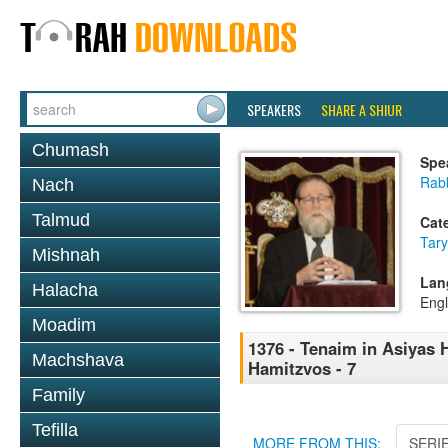
SPEAKERS
SHARE A SHIUR
Chumash
Spe
Rabb
Nach
Talmud
Cat
Tary
Mishnah
Lan
Halacha
Engl
Moadim
1376 - Tenaim in Asiyas H
Machshava
Hamitzvos - 7
Family
Tefilla
MORE FROM THIS:
SERI