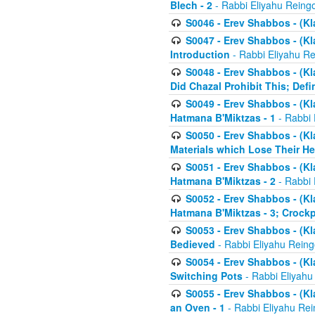
Blech - 2
- Rabbi Eliyahu Reing
S0046 - Erev Shabbos - (Kl
S0047 - Erev Shabbos - (Kl
Introduction
- Rabbi Eliyahu Re
S0048 - Erev Shabbos - (Kl
Did Chazal Prohibit This; Defi
S0049 - Erev Shabbos - (Kl
Hatmana B'Miktzas - 1
- Rabbi 
S0050 - Erev Shabbos - (Kl
Materials which Lose Their He
S0051 - Erev Shabbos - (Kl
Hatmana B'Miktzas - 2
- Rabbi 
S0052 - Erev Shabbos - (Kl
Hatmana B'Miktzas - 3; Crock
S0053 - Erev Shabbos - (Kl
Bedieved
- Rabbi Eliyahu Reing
S0054 - Erev Shabbos - (Kl
Switching Pots
- Rabbi Eliyahu
S0055 - Erev Shabbos - (Kl
an Oven - 1
- Rabbi Eliyahu Rei