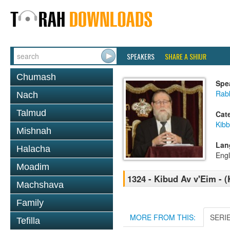
SPEAKERS
SHARE A SHIUR
Chumash
Spe
Rabb
Nach
Talmud
Cat
Kib
Mishnah
Lan
Halacha
Engl
Moadim
1324 - Kibud Av v'Eim - (
Machshava
Family
MORE FROM THIS:
SERI
Tefilla