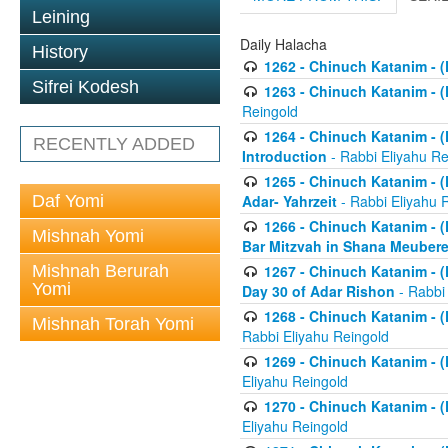
Leining
Daily Halacha
History
1262 - Chinuch Katanim - (K
Sifrei Kodesh
1263 - Chinuch Katanim - (K
Reingold
1264 - Chinuch Katanim - (K
RECENTLY ADDED
Introduction
- Rabbi Eliyahu Re
1265 - Chinuch Katanim - (K
Daf Yomi
Adar- Yahrzeit
- Rabbi Eliyahu 
1266 - Chinuch Katanim - (K
Mishnah Yomi
Bar Mitzvah in Shana Meubere
Mishnah Berurah
1267 - Chinuch Katanim - (K
Yomi
Day 30 of Adar Rishon
- Rabbi
1268 - Chinuch Katanim - (K
Mishnah Torah Yomi
Rabbi Eliyahu Reingold
1269 - Chinuch Katanim - (K
Eliyahu Reingold
1270 - Chinuch Katanim - (K
Eliyahu Reingold