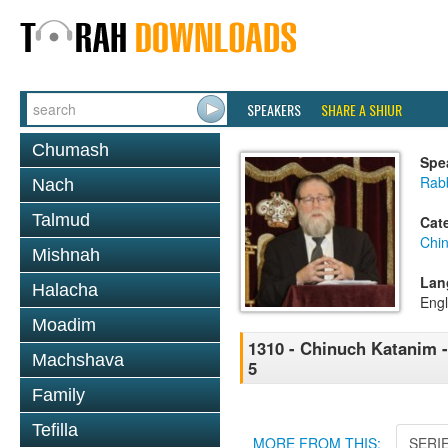
SPEAKERS
SHARE A SHIUR
Chumash
Spe
Rabb
Nach
Talmud
Cat
Chi
Mishnah
Lan
Halacha
Engl
Moadim
1310 - Chinuch Katanim - 
Machshava
5
Family
Tefilla
MORE FROM THIS:
SERI