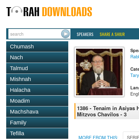
SPEAKERS
SHARE A SHIUR
Chumash
Spe
Rabb
Nach
Talmud
Cat
Tary
Mishnah
Lan
Halacha
Engl
Moadim
1386 - Tenaim in Asiyas H
Machshava
Mitzvos Chavilos - 3
Family
Tefilla
MORE FROM THIS:
SERI