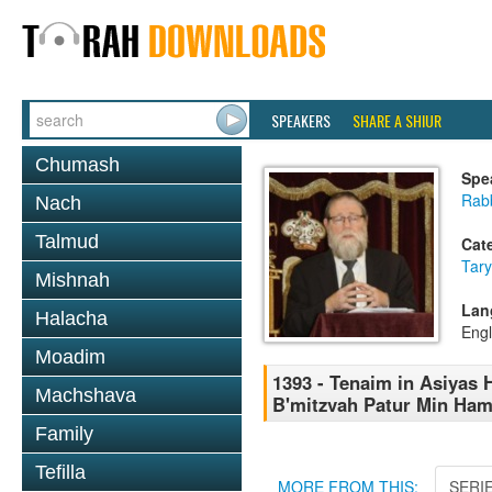
SPEAKERS
SHARE A SHIUR
Chumash
Spe
Rabb
Nach
Talmud
Cat
Tary
Mishnah
Lan
Halacha
Engl
Moadim
1393 - Tenaim in Asiyas 
Machshava
B'mitzvah Patur Min Hami
Family
Tefilla
MORE FROM THIS:
SERI