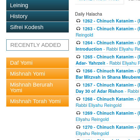
Leining
Daily Halacha
History
1262 - Chinuch Katanim - (K
Sifrei Kodesh
1263 - Chinuch Katanim - (K
Reingold
1264 - Chinuch Katanim - (K
RECENTLY ADDED
Introduction
- Rabbi Eliyahu Re
1265 - Chinuch Katanim - (K
Daf Yomi
Adar- Yahrzeit
- Rabbi Eliyahu 
1266 - Chinuch Katanim - (K
Mishnah Yomi
Bar Mitzvah in Shana Meubere
Mishnah Berurah
1267 - Chinuch Katanim - (K
Yomi
Day 30 of Adar Rishon
- Rabbi
1268 - Chinuch Katanim - (K
Mishnah Torah Yomi
Rabbi Eliyahu Reingold
1269 - Chinuch Katanim - (K
Eliyahu Reingold
1270 - Chinuch Katanim - (K
Eliyahu Reingold