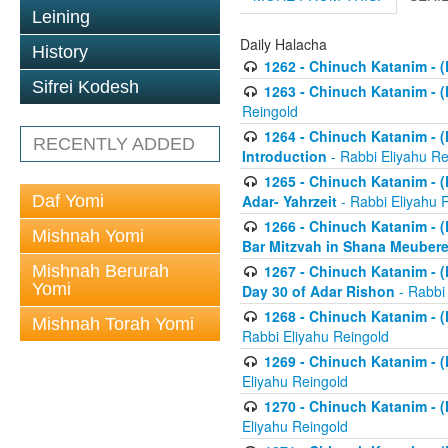
Leining
Daily Halacha
History
1262 - Chinuch Katanim - (K
Sifrei Kodesh
1263 - Chinuch Katanim - (K
Reingold
1264 - Chinuch Katanim - (K
RECENTLY ADDED
Introduction
- Rabbi Eliyahu Re
1265 - Chinuch Katanim - (K
Daf Yomi
Adar- Yahrzeit
- Rabbi Eliyahu 
1266 - Chinuch Katanim - (K
Mishnah Yomi
Bar Mitzvah in Shana Meubere
Mishnah Berurah
1267 - Chinuch Katanim - (K
Yomi
Day 30 of Adar Rishon
- Rabbi
1268 - Chinuch Katanim - (K
Mishnah Torah Yomi
Rabbi Eliyahu Reingold
1269 - Chinuch Katanim - (K
Eliyahu Reingold
1270 - Chinuch Katanim - (K
Eliyahu Reingold