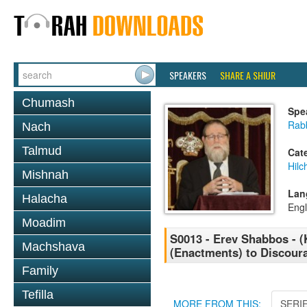
SPEAKERS
SHARE A SHIUR
Chumash
Spe
Rabb
Nach
Talmud
Cat
Hil
Mishnah
Lan
Halacha
Engl
Moadim
S0013 - Erev Shabbos - (K
Machshava
(Enactments) to Discour
Family
Tefilla
MORE FROM THIS:
SERI