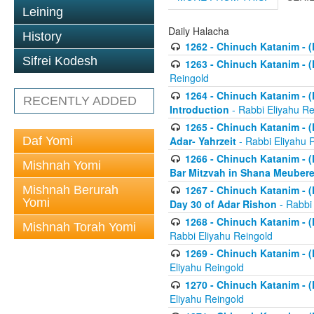
Leining
Daily Halacha
History
1262 - Chinuch Katanim - (K
Sifrei Kodesh
1263 - Chinuch Katanim - (K
Reingold
1264 - Chinuch Katanim - (K
RECENTLY ADDED
Introduction
- Rabbi Eliyahu Re
1265 - Chinuch Katanim - (K
Daf Yomi
Adar- Yahrzeit
- Rabbi Eliyahu 
1266 - Chinuch Katanim - (K
Mishnah Yomi
Bar Mitzvah in Shana Meubere
Mishnah Berurah
1267 - Chinuch Katanim - (K
Yomi
Day 30 of Adar Rishon
- Rabbi
1268 - Chinuch Katanim - (K
Mishnah Torah Yomi
Rabbi Eliyahu Reingold
1269 - Chinuch Katanim - (K
Eliyahu Reingold
1270 - Chinuch Katanim - (K
Eliyahu Reingold