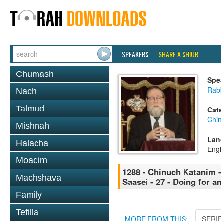
SPEAKERS
SHARE A SHIUR
Chumash
Spe
Rabb
Nach
Talmud
Cat
Chi
Mishnah
Lan
Halacha
Engl
Moadim
1288 - Chinuch Katanim -
Machshava
Saasei - 27 - Doing for a
Family
Tefilla
MORE FROM THIS:
SERI