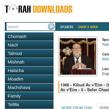
SPEAKERS
SHARE A SHIUR
Chumash
Spe
Rabb
Nach
Talmud
Cat
Kib
Mishnah
Lan
Halacha
Engl
Moadim
1366 - Kibud Av v'Eim - 
Machshava
Av v'Eim - 5 - Sefer Chas
Family
Tefilla
MORE FROM THIS:
SERI