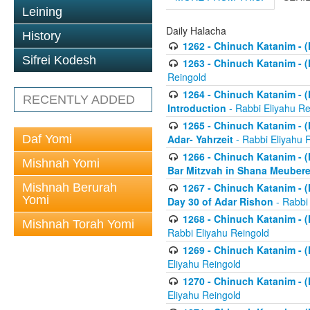
Leining
Daily Halacha
History
1262 - Chinuch Katanim - (K
Sifrei Kodesh
1263 - Chinuch Katanim - (K
Reingold
1264 - Chinuch Katanim - (K
RECENTLY ADDED
Introduction
- Rabbi Eliyahu Re
1265 - Chinuch Katanim - (K
Daf Yomi
Adar- Yahrzeit
- Rabbi Eliyahu 
1266 - Chinuch Katanim - (K
Mishnah Yomi
Bar Mitzvah in Shana Meubere
Mishnah Berurah
1267 - Chinuch Katanim - (K
Yomi
Day 30 of Adar Rishon
- Rabbi
1268 - Chinuch Katanim - (K
Mishnah Torah Yomi
Rabbi Eliyahu Reingold
1269 - Chinuch Katanim - (K
Eliyahu Reingold
1270 - Chinuch Katanim - (K
Eliyahu Reingold