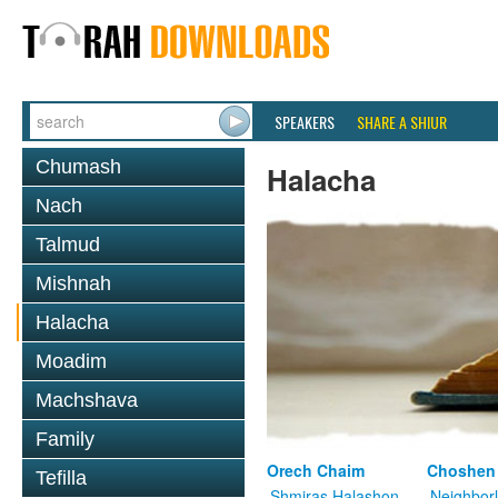
SPEAKERS
SHARE A SHIUR
Chumash
Halacha
Nach
Talmud
Mishnah
Halacha
Moadim
Machshava
Family
Orech Chaim
Choshen
Tefilla
Shmiras Halashon
Neighbor