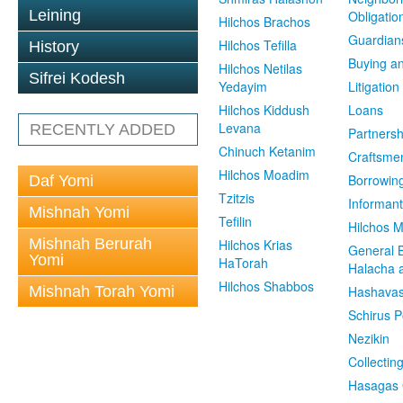
Leining
Obligatio
Hilchos Brachos
Guardian
Hilchos Tefilla
History
Buying an
Hilchos Netilas
Sifrei Kodesh
Yedayim
Litigation
Hilchos Kiddush
Loans
Levana
RECENTLY ADDED
Partnersh
Chinuch Ketanim
Craftsme
Hilchos Moadim
Borrowin
Daf Yomi
Tzitzis
Informant
Mishnah Yomi
Tefilin
Hilchos 
Mishnah Berurah
Hilchos Krias
General 
Yomi
HaTorah
Halacha a
Hilchos Shabbos
Mishnah Torah Yomi
Hashavas
Schirus P
Nezikin
Collectin
Hasagas 