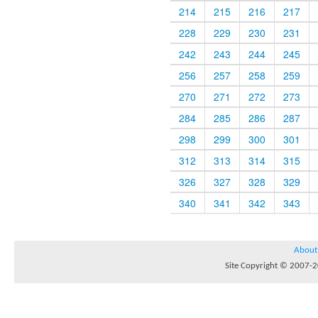
214
215
216
217
228
229
230
231
242
243
244
245
256
257
258
259
270
271
272
273
284
285
286
287
298
299
300
301
312
313
314
315
326
327
328
329
340
341
342
343
About
Site Copyright © 2007-20