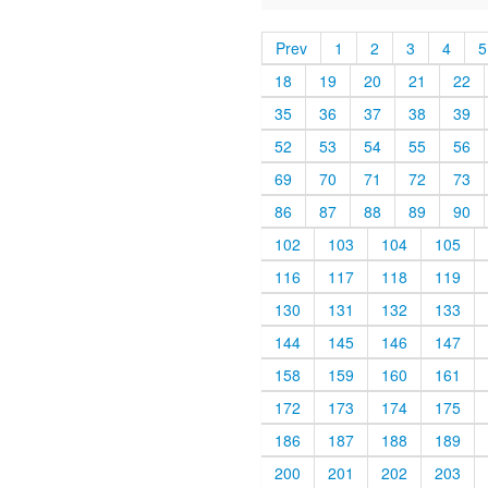
Prev
1
2
3
4
5
18
19
20
21
22
35
36
37
38
39
52
53
54
55
56
69
70
71
72
73
86
87
88
89
90
102
103
104
105
116
117
118
119
130
131
132
133
144
145
146
147
158
159
160
161
172
173
174
175
186
187
188
189
200
201
202
203