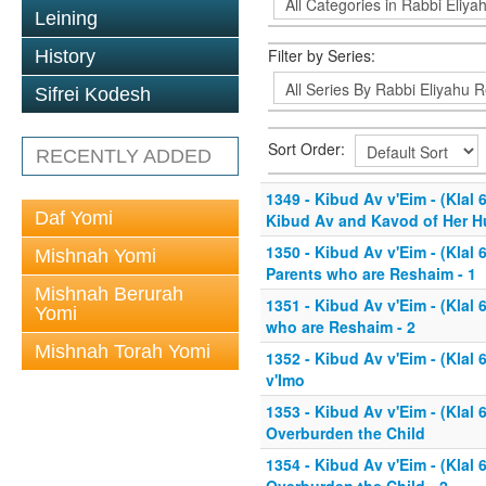
Leining
Filter by Series:
History
Sifrei Kodesh
Sort Order:
RECENTLY ADDED
1349 - Kibud Av v'Eim - (Klal 
Daf Yomi
Kibud Av and Kavod of Her 
1350 - Kibud Av v'Eim - (Klal
Mishnah Yomi
Parents who are Reshaim - 1
Mishnah Berurah
1351 - Kibud Av v'Eim - (Klal
Yomi
who are Reshaim - 2
Mishnah Torah Yomi
1352 - Kibud Av v'Eim - (Klal 
v'Imo
1353 - Kibud Av v'Eim - (Klal 
Overburden the Child
1354 - Kibud Av v'Eim - (Klal 