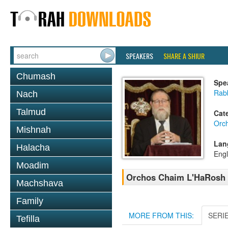
SPEAKERS
SHARE A SHIUR
Chumash
Spe
Rabb
Nach
Talmud
Cat
Orc
Mishnah
Lan
Halacha
Engl
Moadim
Orchos Chaim L'HaRosh 
Machshava
Family
MORE FROM THIS:
SERI
Tefilla